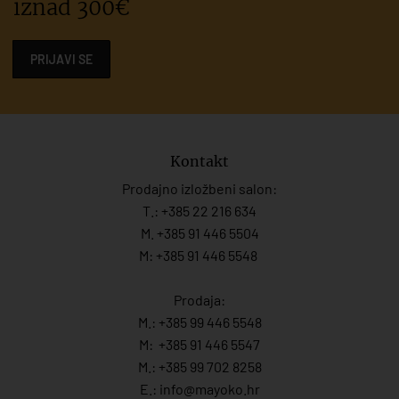
iznad 300€
PRIJAVI SE
Kontakt
Prodajno izložbeni salon:
T.:
+385 22 216 634
M. +385 91 446 5504
M: +385 91 446 5548
Prodaja:
M.:
+385 99 446 5548
M:
+385 91 446 554
7
M.:
+385 99 702 8258
E.:
info@mayoko.
hr