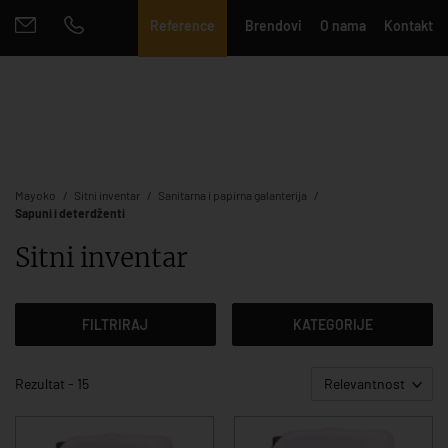
Reference
Brendovi
O nama
Kontakt
Mayoko
Sitni inventar
Sanitarna i papirna galanterija
Sapuni i deterdženti
Sitni inventar
FILTRIRAJ
KATEGORIJE
Rezultat - 15
Relevantnost